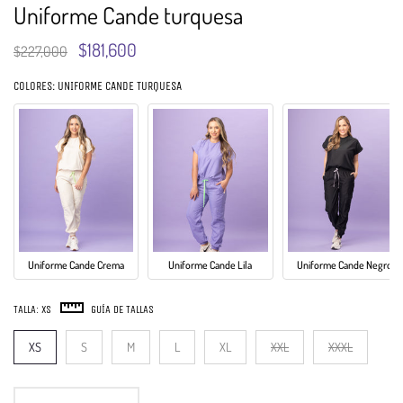
Uniforme Cande turquesa
$181,600
$227,000
COLORES: UNIFORME CANDE TURQUESA
Uniforme Cande Crema
Uniforme Cande Lila
Uniforme Cande Negro
TALLA:
XS
GUÍA DE TALLAS
XS
S
M
L
XL
XXL
XXXL